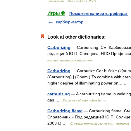
Barkauskas
,
Vitas
Daukšas
.
2003
.
Игры ⚽
Поможем написать реферат
карбюризатор
Look at other dictionaries:
Carburizing
— Carburizing. См. Карбюриза
редакцией Ю.П. Солнцева; НПО Профессио
металлургических терминов
Carburizing
— Carburize Car bu*rize (k[aum]r b
{Carburizing}.] (Chem.) To combine with carb
higher degree of illuminating power on… 
carburizing
— A carburizing flame in welding 
gas …
Dictionary of automotive terms
Carburizing flame
— Carburizing flame. См
Справочник.» Под редакцией Ю.П. Солнце
2003 г.) …
Словарь металлургических терминов