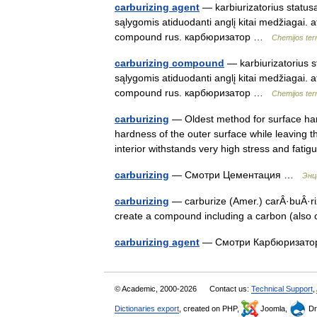
carburizing agent
— karbiurizatorius statusa
sąlygomis atiduodanti anglį kitai medžiagai. a
compound rus. карбюризатор …
Chemijos ter
carburizing compound
— karbiurizatorius s
sąlygomis atiduodanti anglį kitai medžiagai. a
compound rus. карбюризатор …
Chemijos ter
carburizing
— Oldest method for surface har
hardness of the outer surface while leaving t
interior withstands very high stress and fat
carburizing
— Смотри Цементация …
Энц
carburizing
— carburize (Amer.) carÂ·buÂ·rize
create a compound including a carbon (als
carburizing agent
— Смотри Карбюриза
© Academic, 2000-2026
Contact us:
Technical Support
,
Dictionaries export
, created on PHP,
Joomla,
Dr