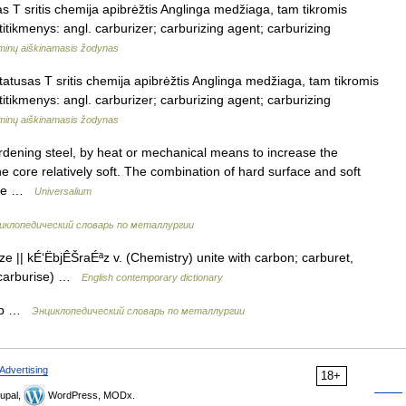
s T sritis chemija apibrėžtis Anglinga medžiaga, tam tikromis
titikmenys: angl. carburizer; carburizing agent; carburizing
minų aiškinamasis žodynas
tatusas T sritis chemija apibrėžtis Anglinga medžiaga, tam tikromis
titikmenys: angl. carburizer; carburizing agent; carburizing
minų aiškinamasis žodynas
dening steel, by heat or mechanical means to increase the
he core relatively soft. The combination of hard surface and soft
igue …
Universalium
иклопедический словарь по металлургии
 || kÉ‘ËbjÊŠraÉªz v. (Chemistry) unite with carbon; carburet,
o carburise) …
English contemporary dictionary
тор …
Энциклопедический словарь по металлургии
Advertising
18+
upal,
WordPress, MODx.