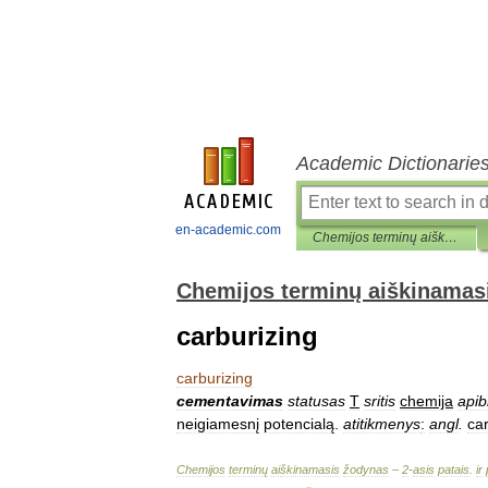
Academic Dictionarie
en-academic.com
Chemijos terminų aiškinamasis žodynas
Chemijos terminų aiškinamas
carburizing
carburizing
cementavimas
statusas
T
sritis
chemija
apib
neigiamesnį
potencialą
.
atitikmenys
:
angl
.
ca
Chemijos
terminų
aiškinamasis
žodynas
–
2
-
asis
patais
.
ir