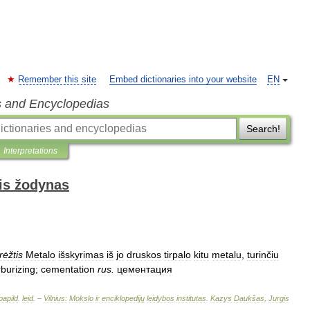
Remember this site
Embed dictionaries into your website
EN
s and Encyclopedias
Search!
Interpretations
is žodynas
rėžtis
Metalo
išskyrimas
iš
jo
druskos
tirpalo
kitu
metalu
,
turinčiu
rburizing
;
cementation
rus
.
цементация
papild
.
leid
. –
Vilnius:
Mokslo
ir
enciklopedijų
leidybos
institutas
.
Kazys
Daukšas
,
Jurgis