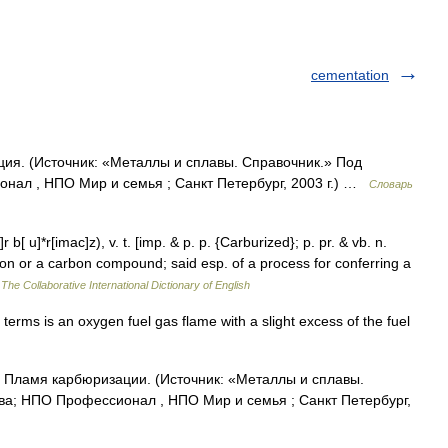
cementation
ция. (Источник: «Металлы и сплавы. Справочник.» Под
нал , НПО Мир и семья ; Санкт Петербург, 2003 г.) …
Словарь
[ u]*r[imac]z), v. t. [imp. & p. p. {Carburized}; p. pr. & vb. n.
on or a carbon compound; said esp. of a process for conferring a
…
The Collaborative International Dictionary of English
terms is an oxygen fuel gas flame with a slight excess of the fuel
. Пламя карбюризации. (Источник: «Металлы и сплавы.
ва; НПО Профессионал , НПО Мир и семья ; Санкт Петербург,